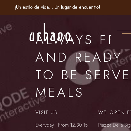
¡Un estilo de vida... Un lugar de encuentro!
ALWAYS FRE
AND READY
TO BE SERV
MEALS
VISIT US
WE OPEN E
Everyday : From 12.30 To
Piazza Della Sig