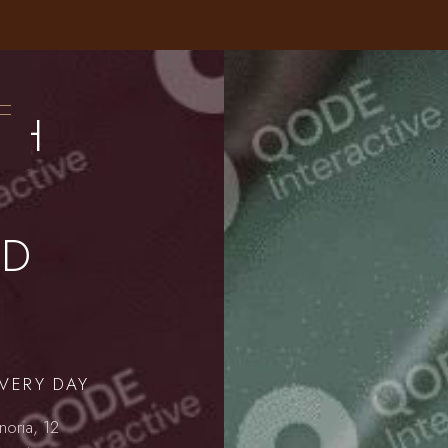
SH
ED
VERY DAY
noria, 12